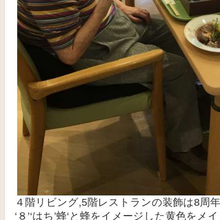
４階リビング,5階レストランの装飾は8周
‘８’‘はち’蜂‘と蜂をイメージした黄色を