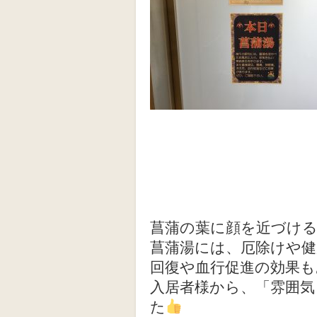
菖蒲の葉に顔を近づけ
菖蒲湯には、厄除けや
回復や血行促進の効果
入居者様から、「雰囲
た