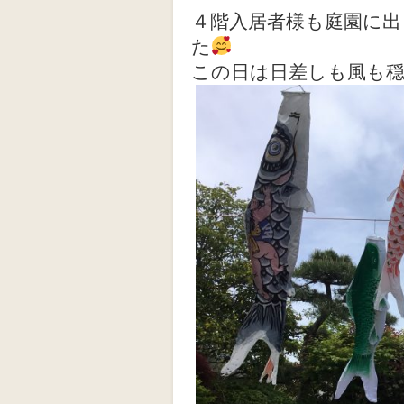
４階入居者様も庭園に
た
この日は日差しも風も