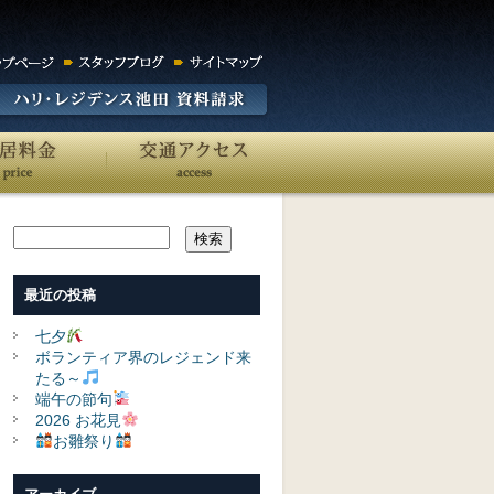
最近の投稿
七夕
ボランティア界のレジェンド来
たる～
端午の節句
2026 お花見
お雛祭り