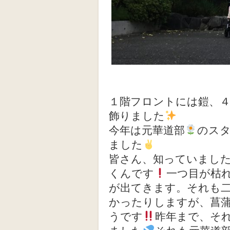
１階フロントには鎧、
飾りました
今年は元華道部
のス
ました
皆さん、知っていまし
くんです
一つ目が枯
が出てきます。それも
かったりしますが、菖
うです
昨年まで、そ