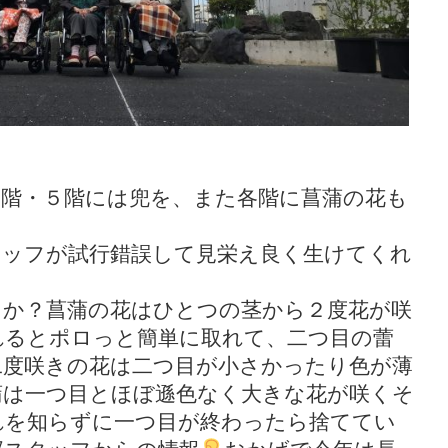
４階・５階には兜を、また各階に菖蒲の花も
タッフが試行錯誤して見栄え良く生けてくれ
たか？菖蒲の花はひとつの茎から２度花が咲
れるとポロっと簡単に取れて、二つ目の蕾
二度咲きの花は二つ目が小さかったり色が薄
蒲は一つ目とほぼ遜色なく大きな花が咲くそ
れを知らずに一つ目が終わったら捨ててい